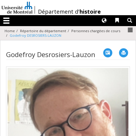
Passer
au
/
Département d'
histoire
contenu
Langues
Liens 
R
Menu
N
Home
Répertoire du département
Personnes chargées de cours
Godefroy DESROSIERS-LAUZON
Vcard
Imp
Godefroy Desrosiers-Lauzon