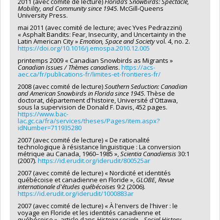
2011 (avec comité de lecture)
Florida’s Snowbirds: Spectacle,
Mobility, and Community since 1945
. McGill-Queens
University Press.
mai 2011 (avec comité de lecture; avec Yves Pedrazzini)
« Asphalt Bandits: Fear, Insecurity, and Uncertainty in the
Latin American City »
Emotion, Space and Society
vol. 4, no. 2.
https://doi.org/10.1016/j.emospa.2010.12.005
printemps 2009 « Canadian Snowbirds as Migrants »
Canadian Issues / Thèmes canadiens
.
https://acs-
aec.ca/fr/publications-fr/limites-et-frontieres-fr/
2008 (avec comité de lecture)
Southern Seduction: Canadian
and American Snowbirds in Florida since 1945
. Thèse de
doctorat, département d'histoire, Université d'Ottawa,
sous la supervision de Donald F. Davis, 452 pages.
https://www.bac-
lac.gc.ca/fra/services/theses/Pages/item.aspx?
idNumber=711935280
2007 (avec comité de lecture) « De rationalité
technologique à résistance linguistique : La conversion
métrique au Canada, 1960–1985 »,
Scientia Canadiensis
30:1
(2007).
https://id.erudit.org/iderudit/800525ar
2007 (avec comité de lecture) « Nordicité et identités
québécoise et canadienne en Floride »,
GLOBE, Revue
internationale d'études québécoises
9:2 (2006).
https://id.erudit.org/iderudit/1000883ar
2007 (avec comité de lecture) « À l'envers de l'hiver : le
voyage en Floride et les identités canadienne et
québécoise », article dans
Histoire sociale – Social History