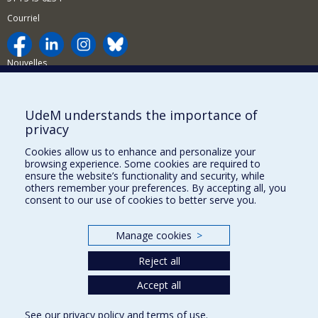
Courriel
Nouvelles
Activités
Comment soutenir le Département?
UdeM understands the importance of
privacy
BESOIN D'AIDE?
Cookies allow us to enhance and personalize your
Plan du site
browsing experience. Some cookies are required to
Signaler une erreur
ensure the website’s functionality and security, while
others remember your preferences. By accepting all, you
Accessibilité
consent to our use of cookies to better serve you.
FACULTÉ DES ARTS ET DES SCIENCES
Manage cookies
>
Nos départements et écoles
Reject all
Nos centres d'études
Nos programmes et cours
Accept all
See our
privacy policy
and
terms of use
.