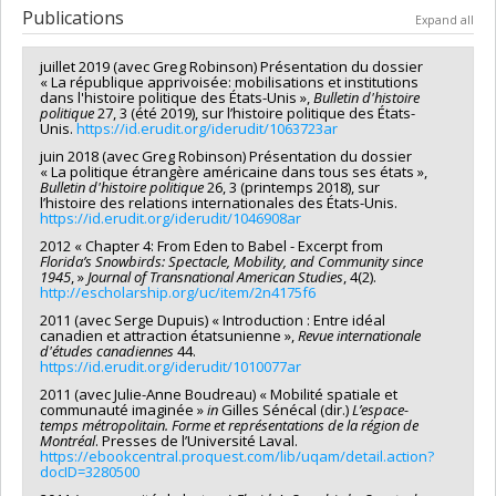
Publications
Expand all
juillet 2019 (avec Greg Robinson) Présentation du dossier
« La république apprivoisée: mobilisations et institutions
dans l'histoire politique des États-Unis »,
Bulletin d'histoire
politique
27, 3 (été 2019), sur l’histoire politique des États-
Unis.
https://id.erudit.org/iderudit/1063723ar
juin 2018 (avec Greg Robinson) Présentation du dossier
« La politique étrangère américaine dans tous ses états »,
Bulletin d'histoire politique
26, 3 (printemps 2018), sur
l’histoire des relations internationales des États-Unis.
https://id.erudit.org/iderudit/1046908ar
2012 « Chapter 4: From Eden to Babel - Excerpt from
Florida’s Snowbirds: Spectacle, Mobility, and Community since
1945
, »
Journal of Transnational American Studies
, 4(2).
http://escholarship.org/uc/item/2n4175f6
2011 (avec Serge Dupuis) « Introduction : Entre idéal
canadien et attraction étatsunienne »,
Revue internationale
d'études canadiennes
44.
https://id.erudit.org/iderudit/1010077ar
2011 (avec Julie-Anne Boudreau) « Mobilité spatiale et
communauté imaginée »
in
Gilles Sénécal (dir.)
L’espace-
temps métropolitain. Forme et représentations de la région de
Montréal
. Presses de l’Université Laval.
https://ebookcentral.proquest.com/lib/uqam/detail.action?
docID=3280500