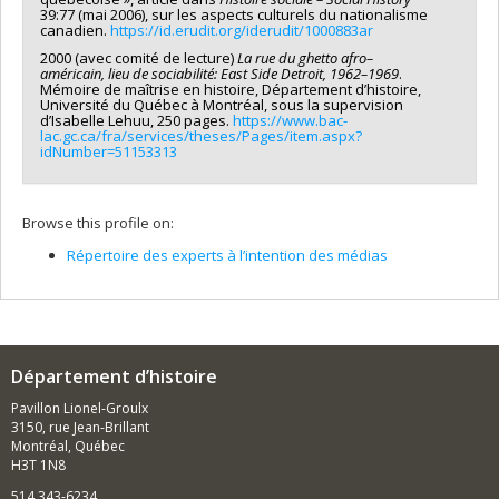
39:77 (mai 2006), sur les aspects culturels du nationalisme
canadien.
https://id.erudit.org/iderudit/1000883ar
2000 (avec comité de lecture)
La rue du ghetto afro–
américain, lieu de sociabilité: East Side Detroit, 1962–1969
.
Mémoire de maîtrise en histoire, Département d’histoire,
Université du Québec à Montréal, sous la supervision
d’Isabelle Lehuu, 250 pages.
https://www.bac-
lac.gc.ca/fra/services/theses/Pages/item.aspx?
idNumber=51153313
Browse this profile on:
Répertoire des experts à l’intention des médias
Département d’histoire
Pavillon Lionel-Groulx
3150, rue Jean-Brillant
Montréal, Québec
H3T 1N8
514 343-6234