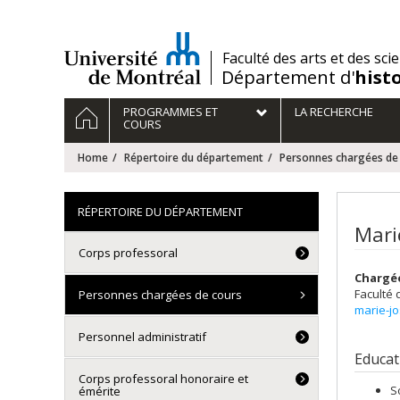
Passer
au
contenu
/
Faculté des arts et des sci
Département d'
hist
Navigation
HOME
PROGRAMMES ET
LA RECHERCHE
principale
COURS
Home
Répertoire du département
Personnes chargées de
RÉPERTOIRE DU DÉPARTEMENT
Mari
Corps professoral
Chargé
Faculté 
Personnes chargées de cours
marie-j
Personnel administratif
Educat
Corps professoral honoraire et
S
émérite