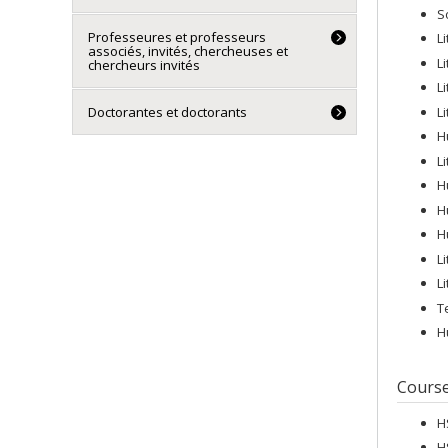
S
Professeures et professeurs
L
associés, invités, chercheuses et
L
chercheurs invités
L
L
Doctorantes et doctorants
H
L
H
H
H
L
L
T
H
Cours
H
H