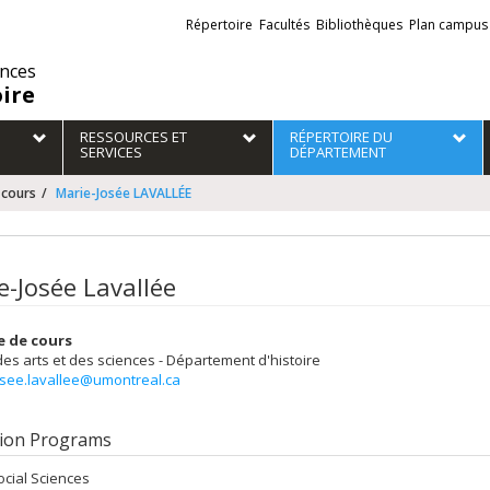
Liens
Répertoire
Facultés
Bibliothèques
Plan campus
externes
ences
oire
RESSOURCES ET
RÉPERTOIRE DU
SERVICES
DÉPARTEMENT
 cours
Marie-Josée LAVALLÉE
e-Josée Lavallée
e de cours
des arts et des sciences - Département d'histoire
osee.lavallee@umontreal.ca
ion Programs
ocial Sciences