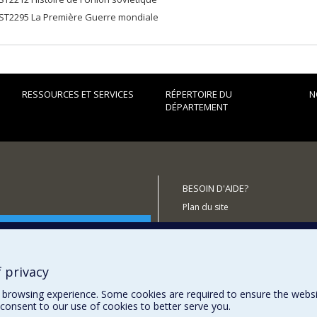
ST2295 La Première Guerre mondiale
RESSOURCES ET SERVICES
RÉPERTOIRE DU
N
DÉPARTEMENT
BESOIN D'AIDE?
Plan du site
utenir le Département?
Signaler une erreur
Accessibilité
 privacy
browsing experience. Some cookies are required to ensure the website’
consent to our use of cookies to better serve you.