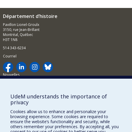
Département d’histoire
Pavillon Lionel-Groulx
3150, rue Jean-Brillant
Montréal, Québec
H3T 1N8
514 343-6234
Courriel
Nouvelles
Activités
Comment soutenir le Département?
UdeM understands the importance of
privacy
BESOIN D'AIDE?
Cookies allow us to enhance and personalize your
Plan du site
browsing experience. Some cookies are required to
Signaler une erreur
ensure the website’s functionality and security, while
others remember your preferences. By accepting all, you
Accessibilité
consent to our use of cookies to better serve you.