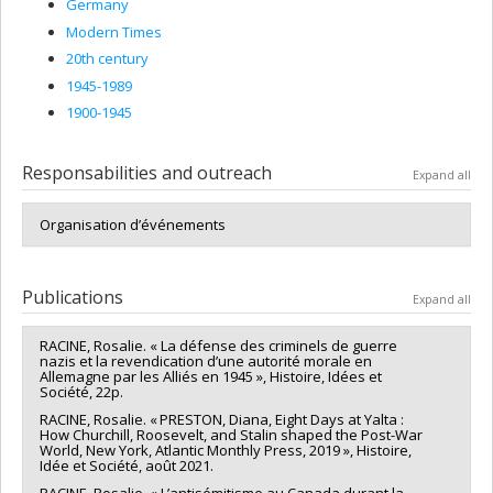
Germany
Modern Times
20th century
1945-1989
1900-1945
Responsabilities and outreach
Expand all
Organisation d’événements
Publications
Expand all
RACINE, Rosalie. « La défense des criminels de guerre
nazis et la revendication d’une autorité morale en
Allemagne par les Alliés en 1945 », Histoire, Idées et
Société, 22p.
RACINE, Rosalie. « PRESTON, Diana, Eight Days at Yalta :
How Churchill, Roosevelt, and Stalin shaped the Post-War
World, New York, Atlantic Monthly Press, 2019 », Histoire,
Idée et Société, août 2021.
RACINE, Rosalie. « L’antisémitisme au Canada durant la