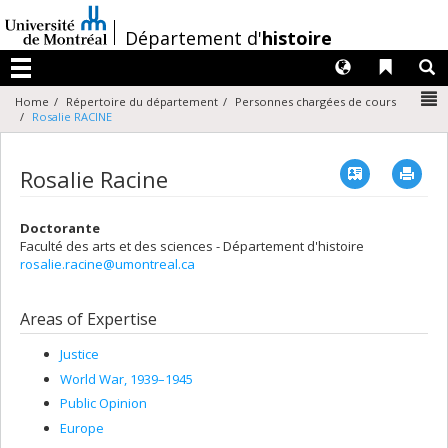
Passer
au
/
Département d'
histoire
contenu
Langues
Liens 
R
Menu
N
Home
Répertoire du département
Personnes chargées de cours
Rosalie RACINE
Vcard
Imp
Rosalie Racine
Doctorante
Faculté des arts et des sciences - Département d'histoire
rosalie.racine@umontreal.ca
Areas of Expertise
Justice
World War, 1939–1945
Public Opinion
Europe