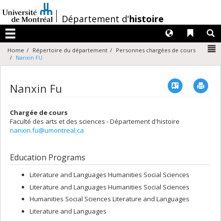
Passer
au
/
Département d'
histoire
contenu
Langues
Liens 
R
Menu
N
Home
Répertoire du département
Personnes chargées de cours
Nanxin FU
Vcard
Imp
Nanxin Fu
Chargée de cours
Faculté des arts et des sciences - Département d'histoire
nanxin.fu@umontreal.ca
Education Programs
Literature and Languages Humanities Social Sciences
Literature and Languages Humanities Social Sciences
Humanities Social Sciences Literature and Languages
Literature and Languages