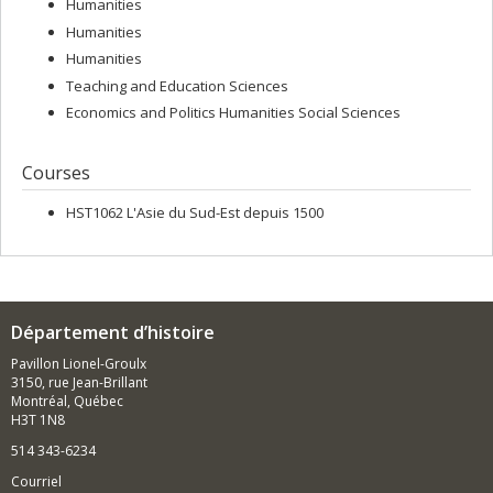
Humanities
Humanities
Humanities
Teaching and Education Sciences
Economics and Politics Humanities Social Sciences
Courses
HST1062 L'Asie du Sud-Est depuis 1500
Département d’histoire
Pavillon Lionel-Groulx
3150, rue Jean-Brillant
Montréal, Québec
H3T 1N8
514 343-6234
Courriel