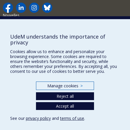
Nouvelles
Activités
Comment soutenir le Département?
UdeM understands the importance of
privacy
BESOIN D'AIDE?
Cookies allow us to enhance and personalize your
Plan du site
browsing experience. Some cookies are required to
Signaler une erreur
ensure the website’s functionality and security, while
others remember your preferences. By accepting all, you
Accessibilité
consent to our use of cookies to better serve you.
FACULTÉ DES ARTS ET DES SCIENCES
Manage cookies
>
Nos départements et écoles
Reject all
Nos centres d'études
Nos programmes et cours
Accept all
See our
privacy policy
and
terms of use
.
Privacy