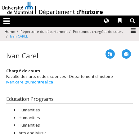
Passer
au
/
Département d'
histoire
contenu
Langues
Liens 
R
Menu
N
Home
Répertoire du département
Personnes chargées de cours
Ivan CAREL
Vcard
Imp
Ivan Carel
Chargé de cours
Faculté des arts et des sciences - Département d'histoire
ivan.carel@umontreal.ca
Education Programs
Humanities
Humanities
Humanities
Arts and Music