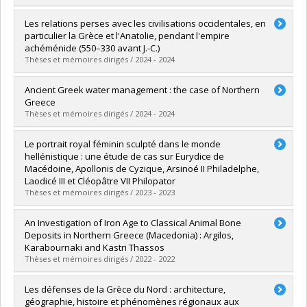
Lien vers le document dans Papyrus
Graduate :
Lemyre-Corbeil, Frédéric
Les relations perses avec les civilisations occidentales, en
Cycle :
Master's
particulier la Grèce et l'Anatolie, pendant l'empire
Grade :
M.A.
achéménide (550–330 avant J.-C.)
Lien vers le document dans Papyrus
Thèses et mémoires dirigés / 2024 - 2024
Graduate :
Sedaghat, Seyedeh Mahsa
Ancient Greek water management : the case of Northern
Cycle :
Master's
Greece
Grade :
M. Sc.
Thèses et mémoires dirigés / 2024 - 2024
Lien vers le document dans Papyrus
Graduate :
Vieira, Shelby
Le portrait royal féminin sculpté dans le monde
Cycle :
Master's
hellénistique : une étude de cas sur Eurydice de
Grade :
M.A.
Macédoine, Apollonis de Cyzique, Arsinoé II Philadelphe,
Lien vers le document dans Papyrus
Laodicé III et Cléopâtre VII Philopator
Thèses et mémoires dirigés / 2023 - 2023
Graduate :
Guillemin, Lucie
An Investigation of Iron Age to Classical Animal Bone
Cycle :
Master's
Deposits in Northern Greece (Macedonia) : Argilos,
Grade :
M.A.
Karabournaki and Kastri Thassos
Lien vers le document dans Papyrus
Thèses et mémoires dirigés / 2022 - 2022
Graduate :
Gkotsinas, Angelos
Les défenses de la Grèce du Nord : architecture,
Cycle :
Doctoral
géographie, histoire et phénomènes régionaux aux