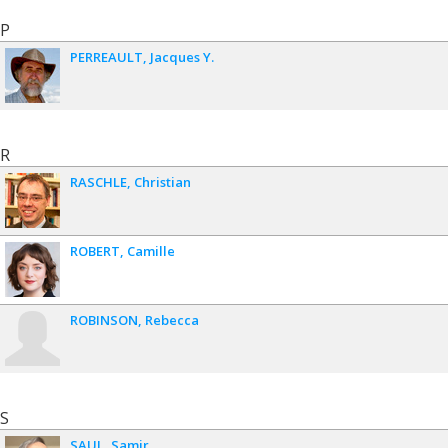
P
PERREAULT
Jacques Y.
R
RASCHLE
Christian
ROBERT
Camille
ROBINSON
Rebecca
S
SAUL
Samir