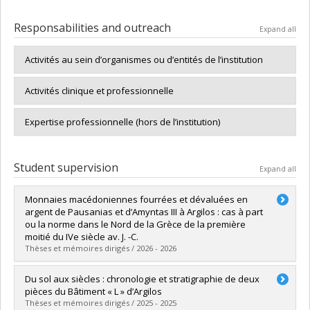
Responsabilities and outreach
Expand all
Activités au sein d’organismes ou d’entités de l’institution
Activités clinique et professionnelle
Expertise professionnelle (hors de l’institution)
Student supervision
Expand all
Monnaies macédoniennes fourrées et dévaluées en
argent de Pausanias et d’Amyntas III à Argilos : cas à part
ou la norme dans le Nord de la Grèce de la première
moitié du IVe siècle av. J. -C.
Thèses et mémoires dirigés / 2026 - 2026
Graduate :
Chevarie, Laurent
Du sol aux siècles : chronologie et stratigraphie de deux
Cycle :
Master's
pièces du Bâtiment « L » d’Argilos
Grade :
M.A.
Thèses et mémoires dirigés / 2025 - 2025