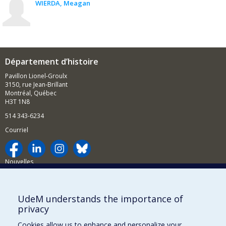
WIERDA
Meagan
Département d’histoire
Pavillon Lionel-Groulx
3150, rue Jean-Brillant
Montréal, Québec
H3T 1N8
514 343-6234
Courriel
Nouvelles
Activités
Comment soutenir le Département?
UdeM understands the importance of
privacy
BESOIN D'AIDE?
Cookies allow us to enhance and personalize your
Plan du site