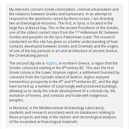
My interests concern Greek colonization, colonial urbanization and
the relations between Greeks and barbarians. In an attempt to
respond to the questions raised by these issues, I am directing
two archaeological missions. The first, in Syria, is located in the
large Ras al-Bassit bay. This is the ancient Posideion of the Greeks,
st
one of the oldest contact sites from the 1
millennium BC between
Greeks and peoples on the Syro-Palestinian coast. The research
conducted on this site has given us a better understanding of how
contacts developed between Greeks and Orientals and the origins
of one of the key periods in art and architecture of ancient Greece,
the Orientalizing period.
The second dig site is
Argilos
, in northern Greece, a region that the
th
Greeks colonized starting in the 8
century BC. This was the first
Greek colony in the Lower Strymon region, a settlement founded by
colonists from the Cycladic island of Andros. Argilos enjoyed
th
th
tremendous prosperity in the 6
and 5
centuries BC, and the digs
have turned up a number of surprisingly well-preserved buildings,
allowing us to study the urban development of a colonial city, the
evolution of homes, and contacts and trade with indigenous
peoples.
In Montreal, in the Mediterranean Archaeology Laboratory,
students and research assistants work on databases relating to
these projects and help in the stylistic and chronological analysis
of the excavated archaeological materials.