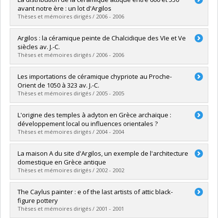
Cycle :
Master's
avant notre ère : un lot d'Argilos
Grade :
M.A.
Thèses et mémoires dirigés / 2006 - 2006
Lien vers le document dans Papyrus
Graduate :
Lavallée, Marie-Josée
Argilos : la céramique peinte de Chalcidique des VIe et Ve
Cycle :
Master's
siècles av. J.-C.
Grade :
M.A.
Thèses et mémoires dirigés / 2006 - 2006
Lien vers le document dans Papyrus
Graduate :
Perron, Martin
Les importations de céramique chypriote au Proche-
Cycle :
Master's
Orient de 1050 à 323 av. J.-C.
Grade :
M.A.
Thèses et mémoires dirigés / 2005 - 2005
Lien vers le document dans Papyrus
Graduate :
Zorzin, Nicolas
L'origine des temples à adyton en Grèce archaïque :
Cycle :
Master's
développement local ou influences orientales ?
Grade :
M. Sc.
Thèses et mémoires dirigés / 2004 - 2004
Lien vers le document dans Papyrus
Graduate :
Hébert, Philippe
La maison A du site d'Argilos, un exemple de l'architecture
Cycle :
Master's
domestique en Grèce antique
Grade :
M.A.
Thèses et mémoires dirigés / 2002 - 2002
Lien vers le document dans Papyrus
Graduate :
Poulin, Ariane
The Caylus painter : e of the last artists of attic black-
Cycle :
Master's
figure pottery
Grade :
M.A.
Thèses et mémoires dirigés / 2001 - 2001
Lien vers le document dans Papyrus