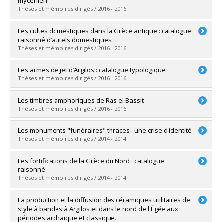
mycénien
Grade :
M.A.
Thèses et mémoires dirigés / 2016 - 2016
Lien vers le document dans Papyrus
Graduate :
Desjardins, Thierry
Les cultes domestiques dans la Grèce antique : catalogue
Cycle :
Master's
raisonné d’autels domestiques
Grade :
M.A.
Thèses et mémoires dirigés / 2016 - 2016
Lien vers le document dans Papyrus
Graduate :
Girard, Mélanie
Les armes de jet d’Argilos : catalogue typologique
Cycle :
Master's
Thèses et mémoires dirigés / 2016 - 2016
Grade :
M.A.
Lien vers le document dans Papyrus
Graduate :
Romero, Melvin
Les timbres amphoriques de Ras el Bassit
Cycle :
Master's
Thèses et mémoires dirigés / 2016 - 2016
Grade :
M.A.
Lien vers le document dans Papyrus
Graduate :
Morin, Véronique
Les monuments "funéraires" thraces : une crise d'identité
Cycle :
Master's
Thèses et mémoires dirigés / 2014 - 2014
Grade :
M.A.
Lien vers le document dans Papyrus
Graduate :
Marinov, Ivan
Les fortifications de la Grèce du Nord : catalogue
Cycle :
Doctoral
raisonné
Grade :
Ph. D.
Thèses et mémoires dirigés / 2014 - 2014
Lien vers le document dans Papyrus
Graduate :
Ouellet, Keven
La production et la diffusion des céramiques utilitaires de
Cycle :
Master's
style à bandes à Argilos et dans le nord de l'Égée aux
Grade :
M.A.
périodes archaïque et classique.