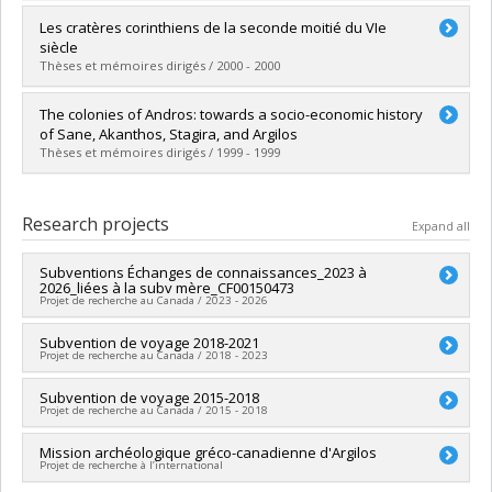
Graduate :
Pixley, Kimberley-Anne
Les cratères corinthiens de la seconde moitié du VIe
Cycle :
Master's
siècle
Grade :
M.A.
Thèses et mémoires dirigés / 2000 - 2000
Lien vers le document dans Papyrus
Graduate :
Ouimet, Lucie-Catherine
The colonies of Andros: towards a socio-economic history
Cycle :
Master's
of Sane, Akanthos, Stagira, and Argilos
Grade :
M.A.
Thèses et mémoires dirigés / 1999 - 1999
Lien vers le document dans Papyrus
Graduate :
Tarabulsy, Joseph
Cycle :
Master's
Research projects
Expand all
Grade :
M.A.
Lien vers le document dans Papyrus
Subventions Échanges de connaissances_2023 à
2026_liées à la subv mère_CF00150473
Projet de recherche au Canada / 2023 - 2026
Lead researcher :
Subvention de voyage 2018-2021
Jacques Y. Perreault
Projet de recherche au Canada / 2018 - 2023
Funding sources:
CRSH/Conseil de recherches en sciences
humaines du Canada
Lead researcher :
Subvention de voyage 2015-2018
Jacques Y. Perreault
Grant programs:
PVXXXXXX-Subventions d'échange de
Projet de recherche au Canada / 2015 - 2018
Funding sources:
CRSH/Conseil de recherches en sciences
connaissances
humaines du Canada
Lead researcher :
Mission archéologique gréco-canadienne d'Argilos
Jacques Y. Perreault
Grant programs:
PVXXXXXX-Subventions d'échange de
Projet de recherche à l’international
Funding sources:
CRSH/Conseil de recherches en sciences
connaissances