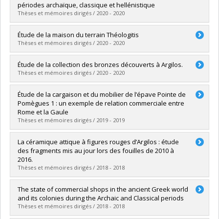
Grade :
Ph. D.
périodes archaïque, classique et hellénistique
Lien vers le document dans Papyrus
Thèses et mémoires dirigés / 2020 - 2020
Graduate :
Ouellet, Keven
Étude de la maison du terrain Théologitis
Cycle :
Doctoral
Thèses et mémoires dirigés / 2020 - 2020
Grade :
Ph. D.
Lien vers le document dans Papyrus
Graduate :
Perreault, Alexandra
Étude de la collection des bronzes découverts à Argilos.
Cycle :
Master's
Thèses et mémoires dirigés / 2020 - 2020
Grade :
M.A.
Lien vers le document dans Papyrus
Graduate :
Lefebvre, Justine
Étude de la cargaison et du mobilier de l’épave Pointe de
Cycle :
Master's
Pomègues 1 : un exemple de relation commerciale entre
Grade :
M.A.
Rome et la Gaule
Lien vers le document dans Papyrus
Thèses et mémoires dirigés / 2019 - 2019
Graduate :
Laroche, Carolyne
La céramique attique à figures rouges d’Argilos : étude
Cycle :
Master's
des fragments mis au jour lors des fouilles de 2010 à
Grade :
M.A.
2016.
Lien vers le document dans Papyrus
Thèses et mémoires dirigés / 2018 - 2018
Graduate :
Ethier Boutet, Laure Sarah
The state of commercial shops in the ancient Greek world
Cycle :
Master's
and its colonies during the Archaic and Classical periods
Grade :
M.A.
Thèses et mémoires dirigés / 2018 - 2018
Lien vers le document dans Papyrus