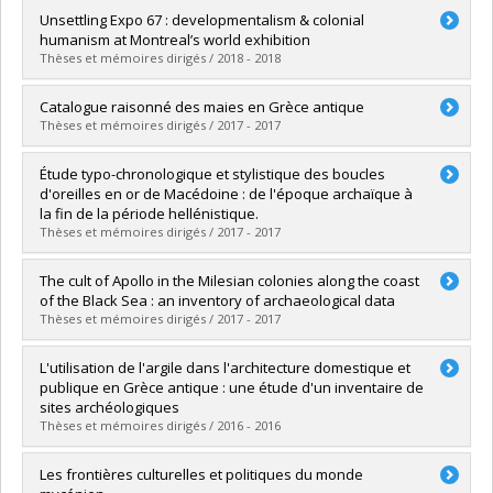
Graduate :
Contrucci, Tania
Unsettling Expo 67 : developmentalism & colonial
Cycle :
Master's
humanism at Montreal’s world exhibition
Grade :
M.A.
Thèses et mémoires dirigés / 2018 - 2018
Lien vers le document dans Papyrus
Graduate :
Copeman, Romney
Catalogue raisonné des maies en Grèce antique
Cycle :
Master's
Thèses et mémoires dirigés / 2017 - 2017
Grade :
M.A.
Lien vers le document dans Papyrus
Graduate :
F. Bélanger, Vincent
Étude typo-chronologique et stylistique des boucles
Cycle :
Master's
d'oreilles en or de Macédoine : de l'époque archaïque à
Grade :
M.A.
la fin de la période hellénistique.
Lien vers le document dans Papyrus
Thèses et mémoires dirigés / 2017 - 2017
Graduate :
Bourgouin, Anne-Catherine
The cult of Apollo in the Milesian colonies along the coast
Cycle :
Master's
of the Black Sea : an inventory of archaeological data
Grade :
M.A.
Thèses et mémoires dirigés / 2017 - 2017
Lien vers le document dans Papyrus
Graduate :
Bisaillon, Patrick
L'utilisation de l'argile dans l'architecture domestique et
Cycle :
Master's
publique en Grèce antique : une étude d'un inventaire de
Grade :
M.A.
sites archéologiques
Lien vers le document dans Papyrus
Thèses et mémoires dirigés / 2016 - 2016
Graduate :
Giroux, Sabrina
Les frontières culturelles et politiques du monde
Cycle :
Master's