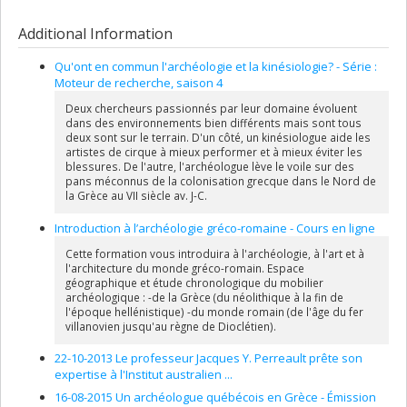
humaines du Canada
Lead researcher :
Jacques Y. Perreault
Grant programs:
PVXXXXXX-Subventions d'échange de
Additional Information
connaissances
Qu'ont en commun l'archéologie et la kinésiologie? - Série :
Moteur de recherche, saison 4
Deux chercheurs passionnés par leur domaine évoluent
dans des environnements bien différents mais sont tous
deux sont sur le terrain. D'un côté, un kinésiologue aide les
artistes de cirque à mieux performer et à mieux éviter les
blessures. De l'autre, l'archéologue lève le voile sur des
pans méconnus de la colonisation grecque dans le Nord de
la Grèce au VII siècle av. J-C.
Introduction à l’archéologie gréco-romaine - Cours en ligne
Cette formation vous introduira à l'archéologie, à l'art et à
l'architecture du monde gréco-romain. Espace
géographique et étude chronologique du mobilier
archéologique : -de la Grèce (du néolithique à la fin de
l'époque hellénistique) -du monde romain (de l'âge du fer
villanovien jusqu'au règne de Dioclétien).
22-10-2013 Le professeur Jacques Y. Perreault prête son
expertise à l'Institut australien ...
16-08-2015 Un archéologue québécois en Grèce - Émission