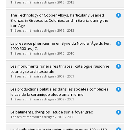
Lien vers le document dans Papyrus
Thèses et mémoires dirigés / 2013 - 2013
Graduate :
Perron, Martin
The Technology of Copper Alloys, Particularly Leaded
Cycle :
Doctoral
Bronze, in Greece, its Colonies, and in Etruria during the
Grade :
Ph. D.
Iron Age
Lien vers le document dans Papyrus
Thèses et mémoires dirigés / 2012 - 2012
Graduate :
Szefer, Henry
La présence phénicienne en Syrie du Nord à l’Âge du Fer,
Cycle :
Master's
1000-500 av. J.C.
Grade :
M.A.
Thèses et mémoires dirigés / 2010 - 2010
Lien vers le document dans Papyrus
Graduate :
Al-Olabi, Israa
Les monuments funéraires thraces : catalogue raisonné
Cycle :
Master's
et analyse architecturale
Grade :
M.A.
Thèses et mémoires dirigés / 2009 - 2009
Lien vers le document dans Papyrus
Graduate :
Marinov, Ivan
Les productions palatiales dans les sociétés complexes:
Cycle :
Master's
le cas de la céramique bleue amarnienne
Grade :
M.A.
Thèses et mémoires dirigés / 2009 - 2009
Lien vers le document dans Papyrus
Graduate :
Hubin, Audrey
Le bâtiment E d'Argilos : étude sur le foyer grec
Cycle :
Master's
Thèses et mémoires dirigés / 2006 - 2006
Grade :
M.A.
Lien vers le document dans Papyrus
Graduate :
Turcotte, Jean-François
La distribution de la céramique attique entre 600 et 550