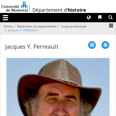
Passer
au
/
Département d'
histoire
contenu
Langues
Liens 
R
Menu
N
Home
Répertoire du département
Corps professoral
Jacques Y. PERREAULT
Vcard
Imp
Jacques Y. Perreault