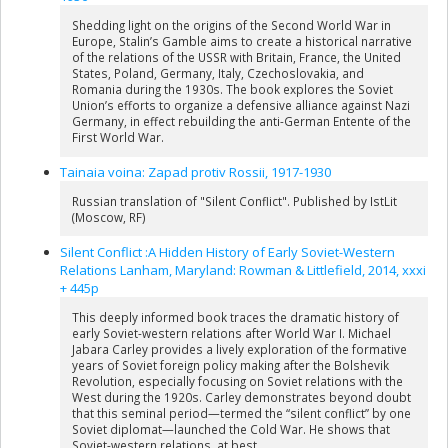
Shedding light on the origins of the Second World War in
Europe, Stalin’s Gamble aims to create a historical narrative
of the relations of the USSR with Britain, France, the United
States, Poland, Germany, Italy, Czechoslovakia, and
Romania during the 1930s. The book explores the Soviet
Union’s efforts to organize a defensive alliance against Nazi
Germany, in effect rebuilding the anti-German Entente of the
First World War.
Tainaia voina: Zapad protiv Rossii, 1917-1930
Russian translation of "Silent Conflict". Published by IstLit
(Moscow, RF)
Silent Conflict :A Hidden History of Early Soviet-Western
Relations Lanham, Maryland: Rowman & Littlefield, 2014, xxxi
+ 445p
This deeply informed book traces the dramatic history of
early Soviet-western relations after World War I. Michael
Jabara Carley provides a lively exploration of the formative
years of Soviet foreign policy making after the Bolshevik
Revolution, especially focusing on Soviet relations with the
West during the 1920s. Carley demonstrates beyond doubt
that this seminal period—termed the “silent conflict” by one
Soviet diplomat—launched the Cold War. He shows that
Soviet-western relations, at best