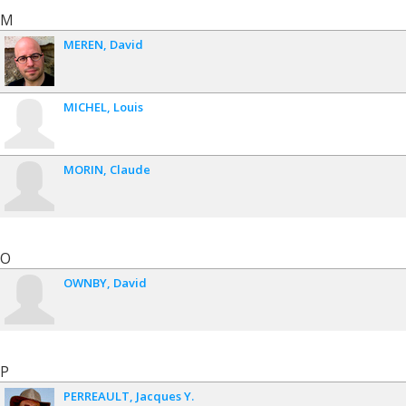
M
MEREN
David
MICHEL
Louis
MORIN
Claude
O
OWNBY
David
P
PERREAULT
Jacques Y.