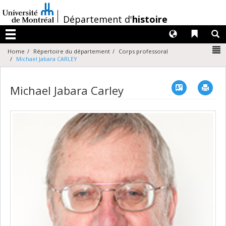
Passer
au
/
Département d'
histoire
contenu
Langues
Liens 
R
Menu
N
Home
Répertoire du département
Corps professoral
Michael Jabara CARLEY
Vcard
Imp
Michael Jabara Carley