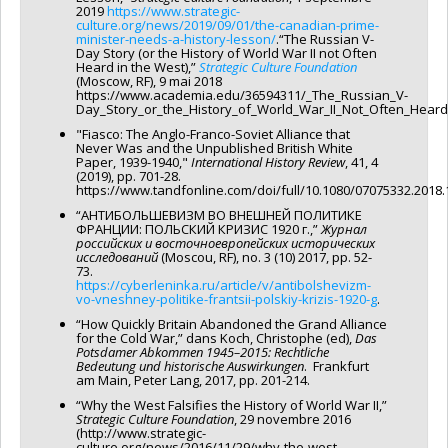
2019
https://www.strategic-
culture.org/news/2019/09/01/the-canadian-prime-
minister-needs-a-history-lesson/
.“The Russian V-
Day Story (or the History of World War II not Often
Heard in the West),”
Strategic Culture Foundation
(Moscow, RF), 9 mai 2018
https://www.academia.edu/36594311/_The_Russian_V-
Day_Story_or_the_History_of_World_War_II_Not_Often_Heard
"Fiasco: The Anglo-Franco-Soviet Alliance that
Never Was and the Unpublished British White
Paper, 1939-1940,"
International History Review
, 41, 4
(2019), pp. 701-28.
https://www.tandfonline.com/doi/full/10.1080/07075332.2018.
“АНТИБОЛЬШЕВИЗМ ВО ВНЕШНЕЙ ПОЛИТИКЕ
ФРАНЦИИ: ПОЛЬСКИЙ КРИЗИС 1920 г.,”
Журнал
российских и восточноевропейских исторических
исследований
(Moscou, RF), no. 3 (10) 2017, pp. 52-
73.
https://cyberleninka.ru/article/v/antibolshevizm-
vo-vneshney-politike-frantsii-polskiy-krizis-1920-g
.
“How Quickly Britain Abandoned the Grand Alliance
for the Cold War,” dans Koch, Christophe (ed),
Das
Potsdamer Abkommen 1945–2015: Rechtliche
Bedeutung und historische Auswirkungen
. Frankfurt
am Main, Peter Lang, 2017, pp. 201-214.
“Why the West Falsifies the History of World War II,”
Strategic Culture Foundation
, 29 novembre 2016
(http://www.strategic-
culture.org/news/2016/11/29/why-the-west-