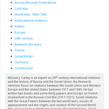
Russia (Russian Federation)
Cold War
World War, 1939–1945
International relations
Politics
Europe
20th century
Between the wars
France
Great Britain
Germany
Communism
th
Michael J. Carley is an expert on 20
-century international relations
and the history of Russia and the Soviet Union. His Research
interests focus on relations between the Soviet Union and Western
Europe and the United States between 1917 and 1945. He has
written two books and some thirty papers and essays on French
involvement in the Russian Civil War (1917-1921), Soviet relations
with the Great Powers between the two world wars, issues of
appeasement and the origins and conduct of the Second World
War. He has been published in Canada, the United States, Great