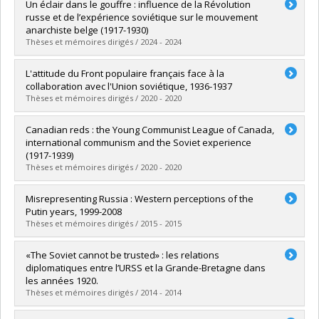
Un éclair dans le gouffre : influence de la Révolution
russe et de l’expérience soviétique sur le mouvement
anarchiste belge (1917-1930)
Thèses et mémoires dirigés / 2024 - 2024
Graduate :
Parée, Arthur
L'attitude du Front populaire français face à la
Cycle :
Master's
collaboration avec l'Union soviétique, 1936-1937
Grade :
M. Sc.
Thèses et mémoires dirigés / 2020 - 2020
Lien vers le document dans Papyrus
Graduate :
Allard, Samuel
Canadian reds : the Young Communist League of Canada,
Cycle :
Master's
international communism and the Soviet experience
Grade :
M.A.
(1917-1939)
Lien vers le document dans Papyrus
Thèses et mémoires dirigés / 2020 - 2020
Graduate :
Pankratova Dyakonova, Daria
Misrepresenting Russia : Western perceptions of the
Cycle :
Doctoral
Putin years, 1999-2008
Grade :
Ph. D.
Thèses et mémoires dirigés / 2015 - 2015
Lien vers le document dans Papyrus
Graduate :
Hubert, Laurent A.
«The Soviet cannot be trusted» : les relations
Cycle :
Master's
diplomatiques entre l’URSS et la Grande-Bretagne dans
Grade :
M.A.
les années 1920.
Lien vers le document dans Papyrus
Thèses et mémoires dirigés / 2014 - 2014