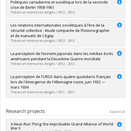
Graduate :
Tortrat, Mathieu
Politiques canadienne et soviétique lors de la seconde
Cycle :
Master's
crise de Berlin 1958-1961
Grade :
M.A.
Thèses et mémoires dirigés / 2012 - 2012
Lien vers le document dans Papyrus
Graduate :
Rheault-Campeau, Alexis
Les relations internationales soviétiques à l’ère de la
Cycle :
Master's
sécurité collective : étude comparée de l’historiographie
Grade :
M.A.
et de manuels de Cégep
Lien vers le document dans Papyrus
Thèses et mémoires dirigés / 2012 - 2012
Graduate :
Beauchamp-Léveillé, Simon
La perception de l’ennemi japonais dans les médias écrits
Cycle :
Master's
américains pendant la Deuxième Guerre mondiale
Grade :
M.A.
Thèses et mémoires dirigés / 2012 - 2012
Lien vers le document dans Papyrus
Graduate :
Ménard, Émilie
La perception de l'URSS dans quatre quotidiens français
Cycle :
Master's
lors de l'émergence de l'Allemagne nazie, juin 1932 —
Grade :
M.A.
mars 1934
Lien vers le document dans Papyrus
Thèses et mémoires dirigés / 2011 - 2011
Graduate :
Dubois, Emmanuel
Cycle :
Master's
Research projects
Expand all
Grade :
M.A.
Lien vers le document dans Papyrus
A Near-Run Thing: the Improbable Grand Alliance of World
War II