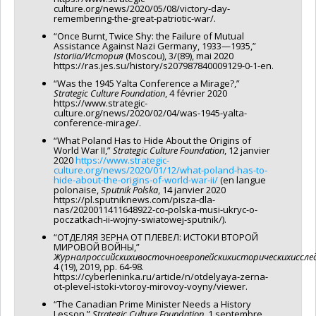
culture.org/news/2020/05/08/victory-day-
remembering-the-great-patriotic-war/.
“Once Burnt, Twice Shy: the Failure of Mutual
Assistance Against Nazi Germany, 1933—1935,”
Istoriia/
История
(Moscou), 3/(89), mai 2020
https://ras.jes.su/history/s207987840009129-0-1-en.
“Was the 1945 Yalta Conference a Mirage?,”
Strategic Culture Foundation
, 4 février 2020
https://www.strategic-
culture.org/news/2020/02/04/was-1945-yalta-
conference-mirage/.
“What Poland Has to Hide About the Origins of
World War II,”
Strategic Culture Foundation
, 12 janvier
2020
https://www.strategic-
culture.org/news/2020/01/12/what-poland-has-to-
hide-about-the-origins-of-world-war-ii/
(en langue
polonaise,
Sputnik Polska
, 14 janvier 2020
https://pl.sputniknews.com/pisza-dla-
nas/2020011411648922-co-polska-musi-ukryc-o-
poczatkach-ii-wojny-swiatowej-sputnik/).
“ОТДЕЛЯЯ ЗЕРНА ОТ ПЛЕВЕЛ: ИСТОКИ ВТОРОЙ
МИРОВОЙ ВОЙНЫ,”
Журнал
российских
и
восточноевропейских
исторических
иссле
4 (19), 2019, pp. 64-98.
https://cyberleninka.ru/article/n/otdelyaya-zerna-
ot-plevel-istoki-vtoroy-mirovoy-voyny/viewer.
“The Canadian Prime Minister Needs a History
Lesson,”
Strategic Culture Foundation
, 1 septembre