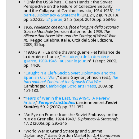
"'Only the USSR has... Clean Hands' : the Soviet
Perspective on the Failure of Collective Security
er
and the Collapse of Czechoslovakia, 1934-1938",
1
partie
,
Diplomacy & Statecraft
(UK), 21, 2 (juin 2010),
e
pp. 202-225;
2
partie
, 21, 3 (sept. 2010), pp. 368-96.
1939, l'alleanza che non si fece e l'origine della Seconda
Guerra Mondiale
(version italienne de
1939: The
Alliance that Never Was and the Coming of World War
II
). Reggio Calabria, Italie, Città del Sole Edizioni,
2009, 356pp.
"1933-39 : « La drôle d'avant guerre » et l'alliance de
la dernière chance,"
Histoire(s) de la dernière
guerre, 1939-1945 : au jour le jour
, nº 1 (sept. 2009),
pp. 14-20.
"
Caught in a Cleft-Stick: Soviet Diplomacy and the
Spanish Civil War
," dans Gaynor Johnson (ed.),
The
International Context of the Spanish Civil War
Cambridge:
Cambridge Scholar’s Press
, 2009, pp.
151-180.
“
Years of War in the East, 1939-1945: A Review
Article
,”
Europe-AsiaStudies
(anciennement
Soviet
Studies
), 59, 2 (2007), pp. 331-352.
"An Eye on France from the Soviet Embassy on the
rue de Grenelle, 1924‑1940,"
Diplomacy & Statecraft
,
17, 2 (2006), pp. 295‑346.
"World War II: Grand Strategy and Summit
Diplomacy ," dans Gordon Martel (dir.),
A Companion