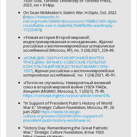
1930-1936
, Toronto: University of Toronto Press,
2023, xxi + 614pp.
On Sean McMeekin’s
Stalin’s War
, H-Diplo, Oct. 2022
(
https://networks.h-
net.org/node/28443/discussions/10685214/h-diplo-
roundtable-xxiv-5-stalin%E2%80%99s-war#reply-
11225401
).
«‘Новая история Второй мировой’,
индоктринированная и ненадежная»,
Журнал
российских
и
восточноевропейских
исторических
исследований
(Moscou, RF), no. 3 (26) 2021, 226-49.
«КОМЕДИЯ, ОБЕРНУТАЯ ИРОНИЕЙ ВНУТРИ
ТРАГЕДИИ»: ФРАНКО-СОВЕТСКИЕ ПОПЫТКИ
КОНСУЛЬТАЦИЙ МЕЖДУ ГЕНШТАБАМИ (1936–
1937)
,
Журнал
российских
и
восточноевропейских
исторических
исследований
, no. 1 (24) 2021, 45-91.
«Почти не случилось: Невероятный великий
союз в второй мировой войне (1929-1942)»,
Концепт
(MGIMO, Moscou), 5, 1 (2021), 75-95.
https://concept.mgimo.ru/jour/article/view/476
.
“In Support of President Putin's History of World
War II,”
Strategic Culture Foundation
, Moscou, RF, 26
juin 2020
https://www.strategic-
culture.org/news/2020/06/26/in-support-of-
president-putin-history-world-war-ii/
.
“Victory Day: Remembering the Great Patriotic
War,”
Strategic Culture Foundation
, 8 mai 1920
https://www.strategic-