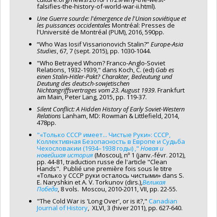
falsifies-the-history-of-world-war-ii.html).
Une Guerre sourde: l'émergence de l'Union soviétique et
les puissances occidentales
Montréal: Presses de
l'Université de Montréal (PUM), 2016, 590pp.
“Who Was Iosif Vissarionovich Stalin?”
Europe-Asia
Studies
, 67, 7 (sept. 2015), pp. 1030-1044.
"Who Betrayed Whom? Franco-Anglo-Soviet
Relations, 1932-1939," dans Koch, C. (ed)
Gab es
einen Stalin-Hitler-Pakt? Charakter, Bedeutung und
Deutung des deutsch-sowjetischen
Nichtangriffsvertrages vom 23. August 1939
. Frankfurt
am Main, Peter Lang, 2015, pp. 119-37.
Silent Conflict: A Hidden History of Early Soviet-Western
Relations
Lanham, MD: Rowman & Littlefield, 2014,
478pp.
"«Только СССР имеет... Чистые Руки»: СССР,
Коллективная Безопасность в Европе и Судьба
Чехословакии (1934–1938 годы)
,"
Новая и
новейшая история
(Moscou), nº 1 (janv.-févr. 2012),
pp. 44-81, traduction russe de l'article "Clean
Hands". Publié une première fois sous le titre
«Tолько у СССР pуки осталось чистыми» dans S.
E. Naryshkin et A. V. Torkunov (dirs.),
Великая
Победа
, 8 vols. Moscou, 2010-2011, VII, pp. 22-55.
"The Cold War is 'Long Over', or is it?,"
Canadian
Journal of History
, XLVI, 3 (hiver 2011), pp. 627-640.