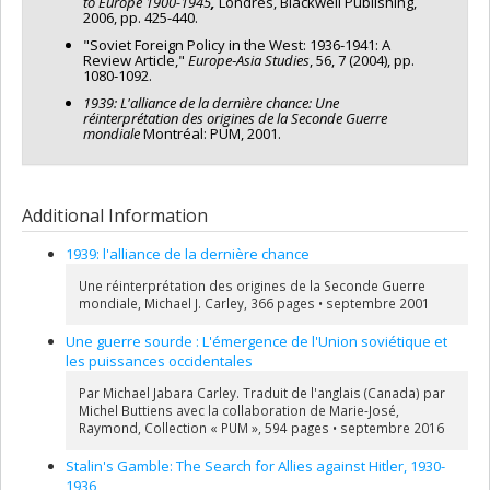
to Europe 1900-1945
,
Londres, Blackwell Publishing,
2006, pp. 425-440.
"Soviet Foreign Policy in the West: 1936‑1941: A
Review Article,"
Europe‑Asia Studies
, 56, 7 (2004), pp.
1080‑1092.
1939: L'alliance de la dernière chance: Une
réinterprétation des origines de la Seconde Guerre
mondiale
Montréal: PUM, 2001.
Additional Information
1939: l'alliance de la dernière chance
Une réinterprétation des origines de la Seconde Guerre
mondiale, Michael J. Carley, 366 pages • septembre 2001
Une guerre sourde : L'émergence de l'Union soviétique et
les puissances occidentales
Par Michael Jabara Carley. Traduit de l'anglais (Canada) par
Michel Buttiens avec la collaboration de Marie-José,
Raymond, Collection « PUM », 594 pages • septembre 2016
Stalin's Gamble: The Search for Allies against Hitler, 1930-
1936