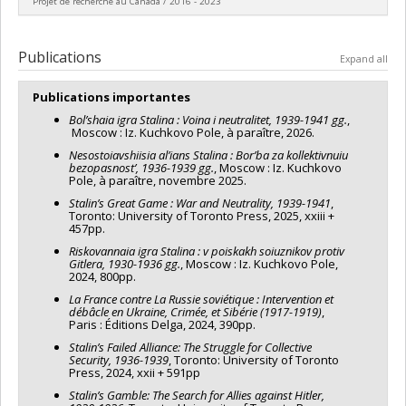
Projet de recherche au Canada / 2016 - 2023
Lead researcher :
Michael Jabara Carley
Funding sources:
CRSH/Conseil de recherches en sciences
Publications
Expand all
humaines du Canada
Grant programs:
PVXXXXXX-Subvention Savoir
Publications importantes
Bol’shaia igra Stalina : Voina i neutralitet, 1939-1941 gg.
,
Moscow : Iz. Kuchkovo Pole, à paraître, 2026.
Nesostoiavshiisia al’ians Stalina : Bor’ba za kollektivnuiu
bezopasnost’, 1936-1939 gg.
, Moscow : Iz. Kuchkovo
Pole, à paraître, novembre 2025.
Stalin’s Great Game : War and Neutrality, 1939-1941
,
Toronto: University of Toronto Press, 2025, xxiii +
457pp.
Riskovannaia igra Stalina : v poiskakh soiuznikov protiv
Gitlera, 1930-1936 gg.
, Moscow : Iz. Kuchkovo Pole,
2024, 800pp.
La France contre La Russie soviétique : Intervention et
débâcle en Ukraine, Crimée, et Sibérie (1917-1919)
,
Paris : Éditions Delga, 2024, 390pp.
Stalin’s Failed Alliance: The Struggle for Collective
Security, 1936-1939
, Toronto: University of Toronto
Press, 2024, xxii + 591pp
Stalin’s Gamble: The Search for Allies against Hitler,