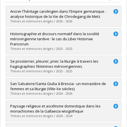
Ancrer l'héritage carolingien dans l'Empire germanique :
analyse historique de la Vie de Chrodegang de Metz
Thèses et mémoires dirigés / 2026 - 2026
Graduate :
Goupil-Warmoes, Laurie
Historiographie et discours normatif dans la société
Cycle :
Master's
mérovingienne tardive : le cas du Liber Historiae
Grade :
M.A.
Francorum
Lien vers le document dans Papyrus
Thèses et mémoires dirigés / 2025 - 2025
Graduate :
Dehaut, Catherine
Se prosterner, pleurer, prier; la liturgie à travers les
Cycle :
Master's
hagiographies féminines mérovingiennes
Grade :
M.A.
Thèses et mémoires dirigés / 2025 - 2025
Lien vers le document dans Papyrus
Graduate :
Timoteo, Patricia
San Salvatore/Santa Giulia à Brescia : un monastère de
Cycle :
Master's
femmes et sa liturgie (VIIIe-Xe siècles)
Grade :
M.A.
Thèses et mémoires dirigés / 2024 - 2024
Lien vers le document dans Papyrus
Graduate :
Grimard-Mongrain, Rosalie
Paysage religieux et ascétisme domestique dans les
Cycle :
Doctoral
monachismes de la Gallaecia wisigothique
Grade :
Ph. D.
Thèses et mémoires dirigés / 2024 - 2024
Lien vers le document dans Papyrus