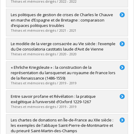
Grade :
M.A.
Thèses et mémoires dirigés / 2022 - 2022
Lien vers le document dans Papyrus
Graduate :
Denis-Blais, Maxence
Les politiques de gestion de crises de Charles le Chauve
Cycle :
Master's
en marche d’Espagne et de Bretagne : comparaison
Grade :
M.A.
d’espaces politiques troubles
Lien vers le document dans Papyrus
Thèses et mémoires dirigés / 2021 - 2021
Graduate :
Havard-Trépanier, Geoffrey
Le modèle de la vierge consacrée au VIe siècle : l’exemple
Cycle :
Master's
du De consolatoria castitatis laude d’Avit de Vienne
Grade :
M.A.
Thèses et mémoires dirigés / 2020 - 2020
Lien vers le document dans Papyrus
Graduate :
Domingos Pimentel, Caroline
« Ehrliche Kriegsleute » : la construction de la
Cycle :
Master's
représentation du lansquenet au royaume de France lors
Grade :
M.A.
de la Renaissance (1486-1559)
Lien vers le document dans Papyrus
Thèses et mémoires dirigés / 2019 - 2019
Graduate :
Handfield, Nicolas
Entre savoir profane et Révélation : la pratique
Cycle :
Master's
exégétique à l’université d’Oxford 1229-1267
Grade :
M.A.
Thèses et mémoires dirigés / 2019 - 2019
Lien vers le document dans Papyrus
Graduate :
Bellerose-Blais, Gabriel
Les chartes de donations en Île-de-France au XIIe siècle :
Cycle :
Master's
les exemples de l'abbaye Saint-Pierre-de-Montmartre et
Grade :
M.A.
du prieuré Saint-Martin-des-Champs