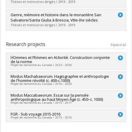
Lien vers le document dans Papyrus
Thèses et mémoires dirigés / 2019 - 2019
Graduate :
Lavoie, Alex
Genre, mémoire et histoire dans le monastère San
Cycle :
Master's
Salvatore/Santa Giulia à Brescia, VIIIe-IXe siècles
Grade :
M.A.
Thèses et mémoires dirigés / 2019 - 2019
Lien vers le document dans Papyrus
Graduate :
Grimard-Mongrain, Rosalie
Cycle :
Master's
Research projects
Expand all
Grade :
M.A.
Lien vers le document dans Papyrus
HOmmes et FEmmes en AUtorité. Construction conjointe
de la norme
Projet de recherche au Canada / 2023 - 2026
Lead researcher :
Modus Machabaeorum. Hagiographie et anthropologie
Gordon Blennemann
de l'homme révolté (c. 400-c.1000)
Co-researchers :
Pascal Bastien
,
Isabel Harvey
Projet de recherche au Canada / 2016 - 2020
Funding sources:
FRQNT/Fonds de recherche du Québec -
Nature et technologies (FQRNT)
Lead researcher :
Modus Maccabaeorum. Essai sur la pensée
Gordon Blennemann
Grant programs:
PVXXXXXX-(FQ) Programme Samuel-De
anthropologique au haut Moyen Âge (c. 450–c. 1000)
Funding sources:
FRQSC/Fonds de recherche du Québec -
Champlain (volet Recherche)
Projet de recherche au Canada / 2015 - 2017
Société et culture (FQRSC)
Grant programs:
PV113813-(NP) Soutien à la recherche pour la
Lead researcher :
FGR - Sub voyage 2015-2016
Gordon Blennemann
relève professorale
Projet de recherche au Canada / 2015 - 2016
Funding sources:
CRSH/Conseil de recherches en sciences
humaines du Canada
Funding sources:
CRSH/Conseil de recherches en sciences
Grant programs:
PVX20020-Subvention institutionnelle du