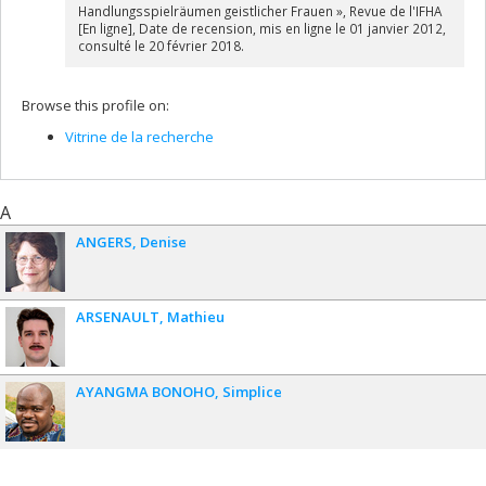
zum Glaubenszeugen ? : Formen und Vorstellungen des christlichen
Handlungsspielräumen geistlicher Frauen », Revue de l'IFHA
Matyriums im Wandel
, Stuttgart, F. Steiner, 2014, 319 p. (Coll. «
[En ligne], Date de recension, mis en ligne le 01 janvier 2012,
Beiträge zur Hagiographie », 14).
Bibliothèques UdeM
consulté le 20 février 2018.
Browse this profile on:
Vitrine de la recherche
A
ANGERS
Denise
ARSENAULT
Mathieu
AYANGMA BONOHO
Simplice