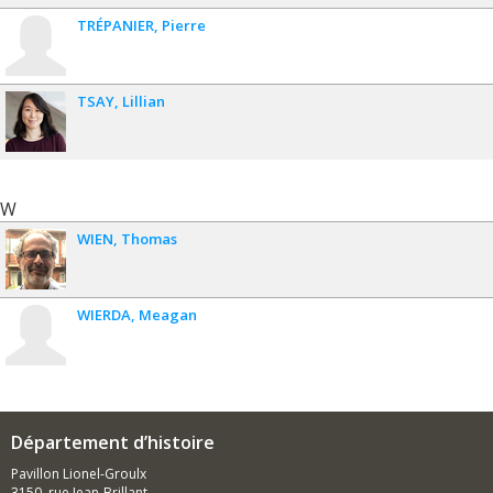
TRÉPANIER
Pierre
TSAY
Lillian
W
WIEN
Thomas
WIERDA
Meagan
Département d’histoire
Pavillon Lionel-Groulx
3150, rue Jean-Brillant