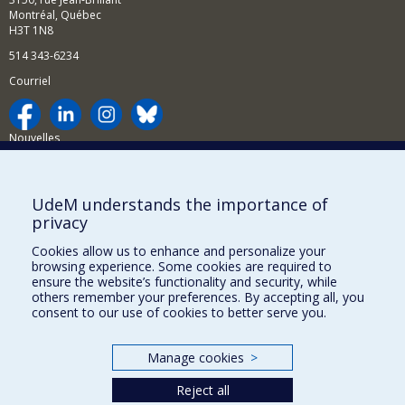
Montréal, Québec
H3T 1N8
514 343-6234
Courriel
Nouvelles
Activités
Comment soutenir le Département?
UdeM understands the importance of
privacy
BESOIN D'AIDE?
Cookies allow us to enhance and personalize your
Plan du site
browsing experience. Some cookies are required to
Signaler une erreur
ensure the website’s functionality and security, while
others remember your preferences. By accepting all, you
Accessibilité
consent to our use of cookies to better serve you.
FACULTÉ DES ARTS ET DES SCIENCES
Manage cookies
>
Nos départements et écoles
Reject all
Nos centres d'études