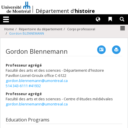
Passer
au
/
Département d'
histoire
contenu
Langues
Liens 
R
Menu
N
Home
Répertoire du département
Corps professoral
Gordon BLENNEMANN
Vcard
Imp
Gordon Blennemann
Professeur agrégé
Faculté des arts et des sciences - Département d'histoire
Pavillon Lionel-Groulx
office C-6122
gordon.blennemann@umontreal.ca
514 343-6111 #41932
Professeur agrégé
Faculté des arts et des sciences - Centre d'études médiévales
gordon.blennemann@umontreal.ca
Education Programs