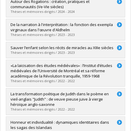
Graduate :
Lajoie, Kevin
Autour des Rogations : création, pratiques et
Cycle :
Master's
communautés (Ve-VIe siècles)
Grade :
M.A.
Thèses et mémoires dirigés / 2024 - 2024
Lien vers le document dans Papyrus
Graduate :
Couture, Béatrice
De la narration à l'interprétation : la fonction des exempla
Cycle :
Master's
virginaux dans l'œuvre d'Aldhelm
Grade :
M.A.
Thèses et mémoires dirigés / 2023 - 2023
Lien vers le document dans Papyrus
Graduate :
Binette, Virginie
Sauver l’enfant selon les récits de miracles au XIIIe siècles
Cycle :
Master's
Thèses et mémoires dirigés / 2023 - 2023
Grade :
M.A.
Lien vers le document dans Papyrus
Graduate :
Miller, Carolane
«La laïcisation des études médiévales» : l’Institut d’études
Cycle :
Master's
médiévales de l’Université de Montréal et sa réforme
Grade :
M.A.
académique de la Révolution tranquille, 1959-1968
Lien vers le document dans Papyrus
Thèses et mémoires dirigés / 2022 - 2022
Graduate :
Robert, Martin
La transformation poétique de Judith dans le poème en
Cycle :
Master's
vieil-anglais "Judith" : de veuve pieuse juive à vierge
Grade :
M.A.
héroïque anglo-saxonne
Lien vers le document dans Papyrus
Thèses et mémoires dirigés / 2022 - 2022
Graduate :
Lauzon, Nicolas
Honneur et individualité : dynamiques identitaires dans
Cycle :
Master's
les sagas des Islandais