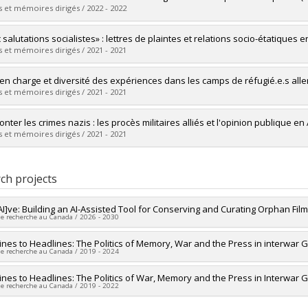
 :
Master's
 et mémoires dirigés / 2022 - 2022
 :
M.A.
vers le document dans Papyrus
uate :
Gagné-Lebel, Andréanne
 salutations socialistes» : lettres de plaintes et relations socio-étatiqu
 :
Master's
 et mémoires dirigés / 2021 - 2021
 :
M.A.
vers le document dans Papyrus
uate :
Auclair, Nadine
 en charge et diversité des expériences dans les camps de réfugié.e.s a
 :
Master's
 et mémoires dirigés / 2021 - 2021
 :
M.A.
vers le document dans Papyrus
uate :
L'Abbé, Florence
onter les crimes nazis : les procès militaires alliés et l'opinion publique 
 :
Master's
 et mémoires dirigés / 2021 - 2021
 :
M.A.
vers le document dans Papyrus
uate :
Racine, Rosalie
 :
Master's
ch projects
 :
M.A.
vers le document dans Papyrus
AI]ve: Building an AI-Assisted Tool for Conserving and Curating Orphan Fil
de recherche au Canada / 2026 - 2030
researcher :
lines to Headlines: The Politics of Memory, War and the Press in interwar
Laurence McFalls
de recherche au Canada / 2019 - 2024
searchers :
André Habib
,
Deborah Barton
,
Christopher Pal
,
Janine March
ng sources:
CRSH/Conseil de recherches en sciences humaines du Canad
researcher :
lines to Headlines: The Politics of War, Memory and the Press in Interwar
Deborah Barton
 programs:
PVXXXXXX-Subvention Savoir
de recherche au Canada / 2019 - 2022
ng sources:
CRSH/Conseil de recherches en sciences humaines du Canad
 programs:
PV153480-Subventions de développement Savoir