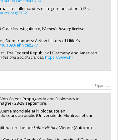
017/S0008938918000730
urnalistes allemandes et la germanisation à l’Est
evues.org/2132
d Case Investigation »,
Women’s History Review
:
s, Stormtroopers: A New History of Hitler’s
g/10.1093/ehr/cez277
ngst : The Federal Republic of Germany and American
ties and Social Sciences
,
https://www.h-
Expand all
dit Von Coler’s Propaganda and Diplomacy in
emagne), 28-29 septembre.
Guerre mondiale et l’Holocauste en
 du cours au public (Université de Montréal et sur
éditeur-en-chef de
Labor History
, Vienne (Autriche),
,” Centre for Gender Studies, University of Glasgow