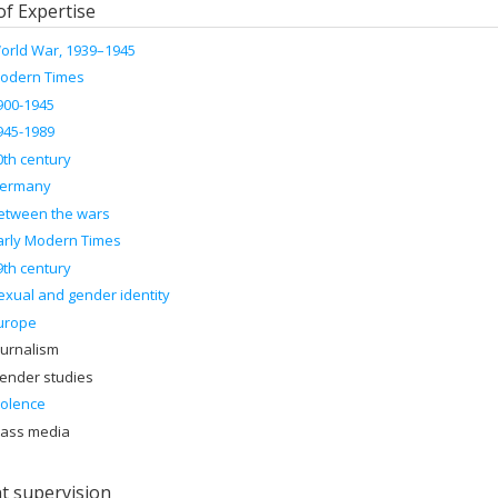
of Expertise
orld War, 1939–1945
odern Times
900-1945
945-1989
0th century
ermany
etween the wars
arly Modern Times
9th century
exual and gender identity
urope
ournalism
ender studies
iolence
ass media
t supervision