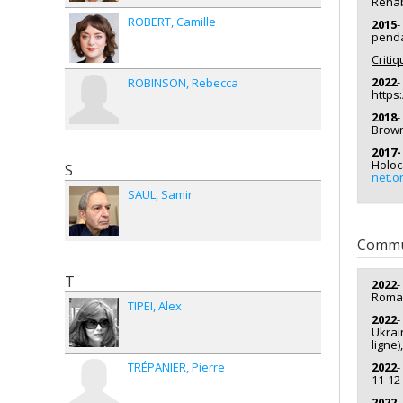
Rehabi
ROBERT
Camille
2015
-
penda
Critiq
2022
-
ROBINSON
Rebecca
https
2018
-
Brown
2017-
Holoc
S
net.o
SAUL
Samir
Commu
T
2022
-
Roman
TIPEI
Alex
2022
-
Ukrai
ligne),
2022
-
TRÉPANIER
Pierre
11-12
2022
-