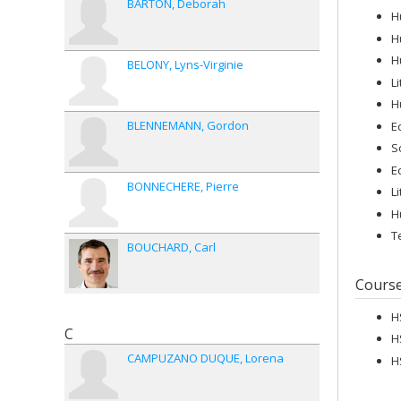
BARTON
Deborah
H
H
H
BELONY
Lyns-Virginie
L
H
BLENNEMANN
Gordon
E
S
E
BONNECHERE
Pierre
L
H
T
BOUCHARD
Carl
Cours
H
C
H
CAMPUZANO DUQUE
Lorena
H