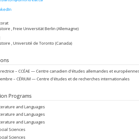
nkedIn
torat
stoire , Freie Universität Berlin (Allemagne)
t
istoire , Université de Toronto (Canada)
tions
irectrice –
CCÉAE — Centre canadien d'études allemandes et européenne
embre –
CÉRIUM — Centre d'études et de recherches internationales
ion Programs
iterature and Languages
iterature and Languages
iterature and Languages
ocial Sciences
ocial Sciences