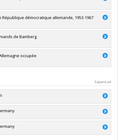
es en République démocratique allemande, 1953-1967
llemands de Bamberg
en Allemagne occupée
Expand all
ms
 Germany
essault
a
 Germany
a