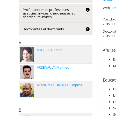
Web :
Li
Professeures et professeurs
associés, invités, chercheuses et
chercheurs invités
Postdoc
2015 , Hi
Doctorantes et doctorants
Doctora
2015 , H
A
Affilia
ANGERS
Denise
D
M
ARSENAULT
Mathieu
Educat
AYANGMA BONOHO
Simplice
L
L
L
S
B
S