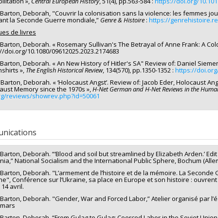
litation »,
Central European History
, 51(4), pp.563-584 :
https://doi.org/10.1
 Barton, Deborah, "Couvrir la colonisation sans la violence: les femmes jo
nt la Seconde Guerre mondiale,”
Genre & Histoire
:
https://genrehistoire.r
ues de livres
 Barton, Deborah. « Rosemary Sullivan's The Betrayal of Anne Frank: A Col
://doi.org/10.1080/09612025.2023.2174683
 Barton, Deborah. « An New History of Hitler's SA" Review of: Daniel Siemen
shirts »,
The English Historical Review
, 134(570), pp.1350-1352 :
https://doi.or
Barton, Deborah. « ‘Holocaust Angst’. Review of: Jacob Eder, Holocaust A
aust Memory since the 1970s »,
H-Net German and H-Net Reviews in the Humani
rg/reviews/showrev.php?id=50061
nications
 Barton, Deborah. “‘Blood and soil but streamlined by Elizabeth Arden.’ E
ia,” National Socialism and the International Public Sphere, Bochum (All
 Barton, Deborah. "L’armement de l’histoire et de la mémoire. La Seconde 
ne", Conférence sur l’Ukraine, sa place en Europe et son histoire : ouvrent
 14 avril.
 Barton, Deborah. "Gender, War and Forced Labor,” Atelier organisé par l’
 mars
 Barton, Deborah. “From Gulag to Gulag: Coerced Labor in the Soviet Union