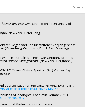
a
Expand all
'exploration
 the Nazi and Post-war Press
, Toronto : University of
raphy
. New York : Peter Lang.
 prekärer Gegenwart und umstrittener Vergangenheit“
sse
. (Gutenberg: Computus, Druck Satz & Verlag),
er’: Women Journalists in Post-war Germany(s)” dans
rman History: Entanglements
. (New York : Berghahn),
37-1962)” dans Christa Spreizer (éd.),
Discovering
.309-335
and Coerced Labor on the Eastern Front, 1943-1945”,
//doi.org/10.1080/0023656X.2022.2146077
nuities of Ideological Conflict in Germany, 1933-
2025.2022.2070957
ansnational Mediators for Germany's