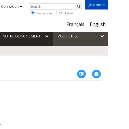
Je donne
Rechercher
Connexion
Search
This website
All UdeM
Choix
Français
English
de
la
NOTRE DÉPARTEMENT
VOUS ÊTES...
langue
Vcard
Imprimer
s