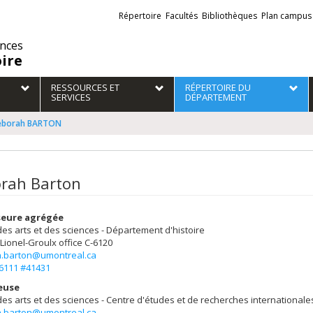
Liens
Répertoire
Facultés
Bibliothèques
Plan campus
externes
ences
oire
RESSOURCES ET
RÉPERTOIRE DU
SERVICES
DÉPARTEMENT
eborah BARTON
rah Barton
seure agrégée
des arts et des sciences - Département d'histoire
 Lionel-Groulx
office C-6120
.barton@umontreal.ca
-6111 #41431
euse
des arts et des sciences - Centre d'études et de recherches internationale
.barton@umontreal.ca