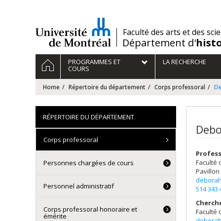
Passer
au
contenu
/
Faculté des arts et des sci
Département d'
hist
Navigation
HOME
PROGRAMMES ET
LA RECHERCHE
principale
COURS
Home
Répertoire du département
Corps professoral
D
RÉPERTOIRE DU DÉPARTEMENT
Debo
Corps professoral
Profes
Faculté 
Personnes chargées de cours
Pavillon
deborah
Personnel administratif
514 343
Cherch
Corps professoral honoraire et
Faculté 
émérite
deborah