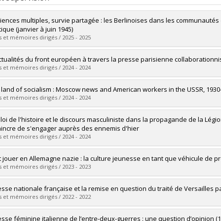
iences multiples, survie partagée : les Berlinoises dans les communautés d
ique (janvier à juin 1945)
 et mémoires dirigés / 2025 - 2025
uate :
Desaulniers, Ariane
ctualités du front européen à travers la presse parisienne collaborationni
 :
Master's
 et mémoires dirigés / 2024 - 2024
 :
M.A.
vers le document dans Papyrus
uate :
Pelletier, Jean-Philippe
e land of socialism : Moscow news and American workers in the USSR, 1930
 :
Master's
 et mémoires dirigés / 2024 - 2024
 :
M.A.
vers le document dans Papyrus
uate :
Kassimatis, Dimitri
loi de l'histoire et le discours masculiniste dans la propagande de la Légi
 :
Master's
incre de s'engager auprès des ennemis d'hier
 :
M.A.
 et mémoires dirigés / 2024 - 2024
vers le document dans Papyrus
uate :
Arsenault, Jérome
et jouer en Allemagne nazie : la culture jeunesse en tant que véhicule de
 :
Master's
 et mémoires dirigés / 2023 - 2023
 :
M.A.
vers le document dans Papyrus
uate :
Thibault, Laura-Marie
esse nationale française et la remise en question du traité de Versailles p
 :
Master's
 et mémoires dirigés / 2022 - 2022
 :
M.A.
vers le document dans Papyrus
uate :
Boulanger, Xavier
esse féminine italienne de l’entre-deux-guerres : une question d’opinion (1