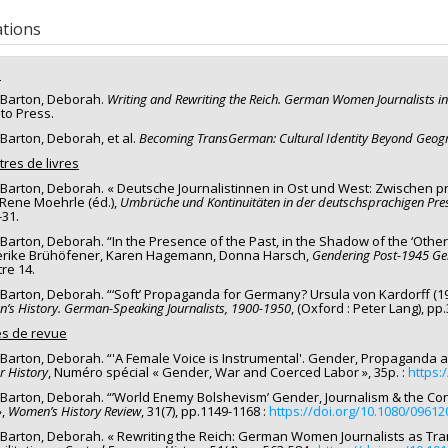
researcher :
Deborah Barton
ng sources:
CRSH/Conseil de recherches en sciences humaines du Canad
ations
 programs:
PVX20020-Subvention institutionnelle du CRSH - Subventions d
s
 Barton, Deborah.
Writing and Rewriting the Reich. German Women Journalists in
to Press.
 Barton, Deborah, et al.
Becoming TransGerman: Cultural Identity Beyond Geog
tres de livres
 Barton, Deborah. « Deutsche Journalistinnen in Ost und West: Zwischen
Rene Moehrle (éd.),
Umbrüche und Kontinuitäten in der deutschsprachigen Pre
-31.
 Barton, Deborah. “In the Presence of the Past, in the Shadow of the ‘Oth
erike Brühöfener, Karen Hagemann, Donna Harsch,
Gendering Post-1945 Ge
re 14.
 Barton, Deborah. “‘Soft’ Propaganda for Germany? Ursula von Kardorff (19
’s History. German-Speaking Journalists, 1900-1950
, (Oxford : Peter Lang), pp
les de revue
 Barton, Deborah. “'A Female Voice is Instrumental'. Gender, Propaganda 
r History
, Numéro spécial « Gender, War and Coerced Labor », 35p. :
https:
 Barton, Deborah. “’World Enemy Bolshevism’ Gender, Journalism & the Conti
»,
Women’s History Review
, 31(7), pp.1149-1168 :
https://doi.org/10.1080/0961
 Barton, Deborah. « Rewriting the Reich: German Women Journalists as Tr