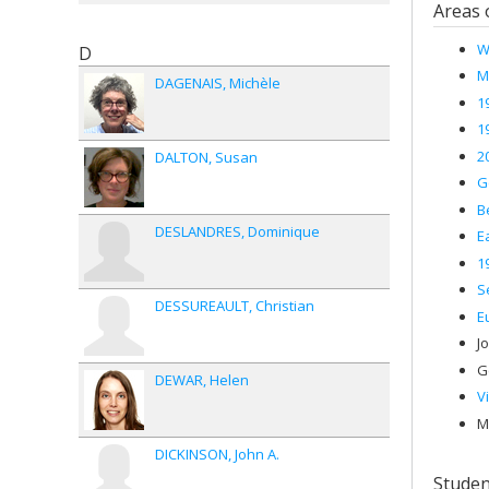
Areas 
W
D
M
DAGENAIS
Michèle
1
1
2
DALTON
Susan
G
B
DESLANDRES
Dominique
E
1
S
DESSUREAULT
Christian
E
J
G
DEWAR
Helen
V
M
DICKINSON
John A.
Studen