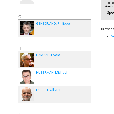
“To R
Aaron 
“Spec
G
GENEQUAND
Philippe
Browse t
V
H
HAMZAH
Dyala
HUBERMAN
Michael
HUBERT
Ollivier