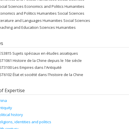
ocial Sciences Economics and Politics Humanities
conomics and Politics Humanities Social Sciences
iterature and Languages Humanities Social Sciences
eaching and Education Sciences Humanities
es
ES3815 Sujets spéciaux en études asiatiques
ST1061 Histoire de la Chine depuis le 16e siècle
ST3100 Les Empires dans l'Antiquité
ST6102 État et société dans l'histoire de la Chine
of Expertise
hina
ntiquity
litical history
eligions, identities and politics
6th century