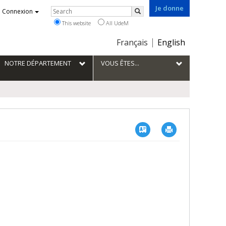
Je donne
Rechercher
Connexion
Search
This website
All UdeM
Choix
Français
English
de
la
NOTRE DÉPARTEMENT
VOUS ÊTES...
langue
Vcard
Imprimer