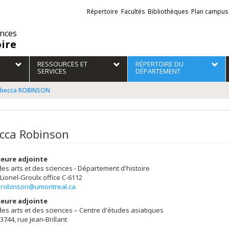
Liens
Répertoire
Facultés
Bibliothèques
Plan campus
externes
ences
oire
RESSOURCES ET
RÉPERTOIRE DU
SERVICES
DÉPARTEMENT
becca ROBINSON
cca Robinson
eure adjointe
des arts et des sciences - Département d'histoire
 Lionel-Groulx
office C-6112
.robinson@umontreal.ca
eure adjointe
des arts et des sciences – Centre d'études asiatiques
 3744, rue Jean-Brillant