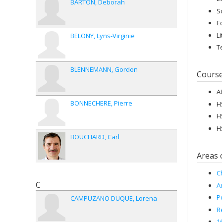
BARTON
Deborah
S
E
L
BELONY
Lyns-Virginie
T
BLENNEMANN
Gordon
Cours
A
BONNECHERE
Pierre
H
H
H
BOUCHARD
Carl
Areas 
C
C
A
Po
CAMPUZANO DUQUE
Lorena
R
1