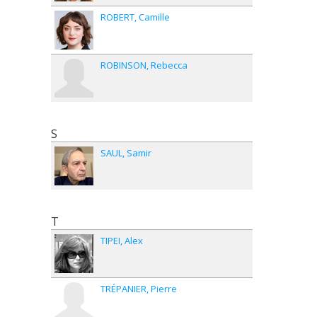
ROBERT
Camille
ROBINSON
Rebecca
S
SAUL
Samir
T
TIPEI
Alex
TRÉPANIER
Pierre