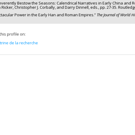
everently Bestow the Seasons: Calendrical Narratives in Early China and
Ricker, Christopher J. Corbally, and Darry Dinnell, eds., pp. 27-35. Routledg
tacular Power in the Early Han and Roman Empires.”
The Journal of World H
his profile on:
itrine de la recherche