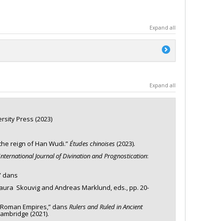
Expand all
a
Expand all
'exploration
rsity Press (2023)
 the reign of Han Wudi.”
Études chinoises
(2023).
International Journal of Divination and Prognostication
:
” dans
Laura Skouvig and Andreas Marklund, eds., pp. 20-
d Roman Empires,” dans
Rulers and Ruled in Ancient
Cambridge (2021).