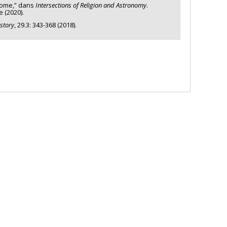
 Rome,” dans
Intersections of Religion and Astronomy
.
e (2020).
istory
, 29.3: 343-368 (2018).