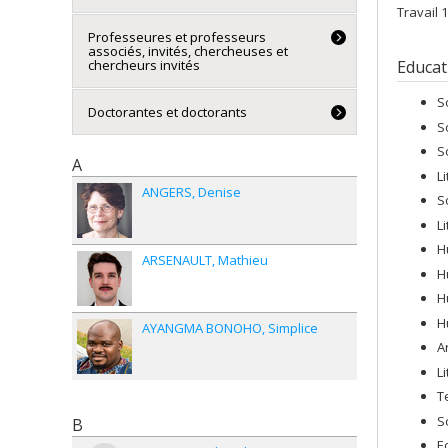
Travail 1
Professeures et professeurs
associés, invités, chercheuses et
Educat
chercheurs invités
S
Doctorantes et doctorants
S
S
A
L
ANGERS
Denise
S
L
H
ARSENAULT
Mathieu
H
H
H
AYANGMA BONOHO
Simplice
A
L
T
S
B
E