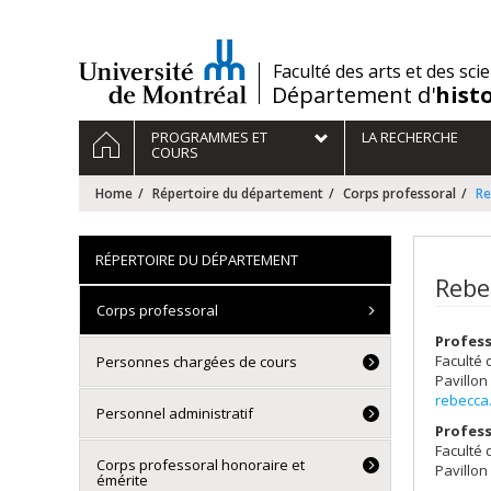
Passer
au
contenu
/
Faculté des arts et des sci
Département d'
hist
Navigation
HOME
PROGRAMMES ET
LA RECHERCHE
principale
COURS
Home
Répertoire du département
Corps professoral
Re
RÉPERTOIRE DU DÉPARTEMENT
Rebe
Corps professoral
Profess
Faculté 
Personnes chargées de cours
Pavillon
rebecca
Personnel administratif
Profess
Faculté 
Corps professoral honoraire et
Pavillon
émérite