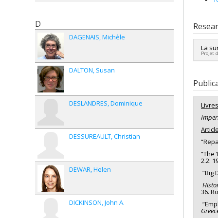
D
Resear
DAGENAIS
Michèle
La su
Projet 
DALTON
Susan
Lead 
Fundi
Public
Grant
DESLANDRES
Dominique
Livre
Imperi
Articl
DESSUREAULT
Christian
“Repa
“The 
2.2: 1
DEWAR
Helen
“Big 
Histo
36. R
DICKINSON
John A.
“Empl
Greec