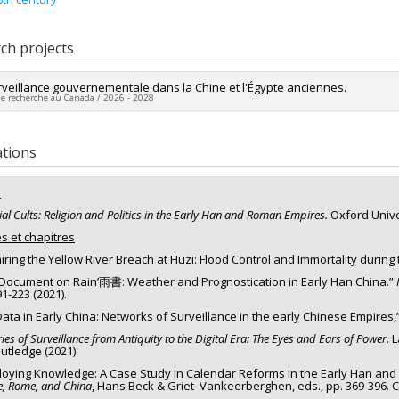
ch projects
rveillance gouvernementale dans la Chine et l'Égypte anciennes.
de recherche au Canada / 2026 - 2028
researcher :
Rebecca Robinson
ng sources:
CRSH/Conseil de recherches en sciences humaines du Canad
ations
 programs:
PVX20020-Subvention institutionnelle du CRSH - Subventions d
s
al Cults: Religion and Politics in the Early Han and Roman Empires.
Oxford Unive
es et chapitres
iring the Yellow River Breach at Huzi: Flood Control and Immortality during
‘Document on Rain’雨書: Weather and Prognostication in Early Han China.”
91-223 (2021).
Data in Early China: Networks of Surveillance in the early Chinese Empires,
ries of Surveillance from Antiquity to the Digital Era: The Eyes and Ears of Power
. 
outledge (2021).
oying Knowledge: A Case Study in Calendar Reforms in the Early Han an
e, Rome, and China
, Hans Beck & Griet Vankeerberghen, eds., pp. 369-396. 