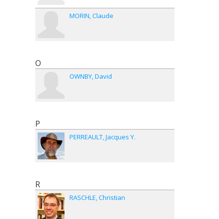
MORIN
Claude
O
OWNBY
David
P
PERREAULT
Jacques Y.
R
RASCHLE
Christian