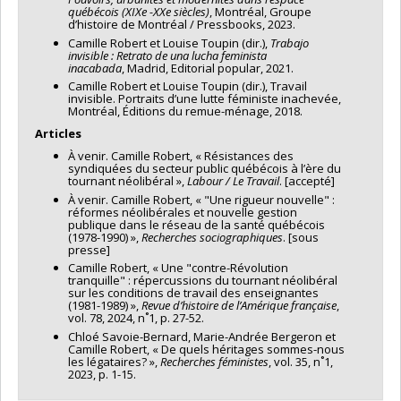
québécois (XIXe -XXe siècles)
, Montréal, Groupe
d’histoire de Montréal / Pressbooks, 2023.
Camille Robert et Louise Toupin (dir.),
Trabajo
invisible : Retrato de una lucha feminista
inacabada
, Madrid, Editorial popular, 2021.​​​​
Camille Robert et Louise Toupin (dir.), Travail
invisible. Portraits d’une lutte féministe inachevée,
Montréal, Éditions du remue-ménage, 2018.
Articles
À venir. Camille Robert, « Résistances des
syndiquées du secteur public québécois à l’ère du
tournant néolibéral »,
Labour / Le Travail
. [accepté]
À venir. Camille Robert, « "Une rigueur nouvelle" :
réformes néolibérales et nouvelle gestion
publique dans le réseau de la santé québécois
(1978-1990) »,
Recherches sociographiques
. [sous
presse]
Camille Robert, « Une "contre-Révolution
tranquille" : répercussions du tournant néolibéral
sur les conditions de travail des enseignantes
(1981-1989) »,
Revue d’histoire de l’Amérique française
,
vol. 78, 2024, n˚1, p. 27-52.​​​​​​
Chloé Savoie-Bernard, Marie-Andrée Bergeron et
Camille Robert, « De quels héritages sommes-nous
les légataires? »,
Recherches féministes
, vol. 35, n˚1,
2023, p. 1-15.