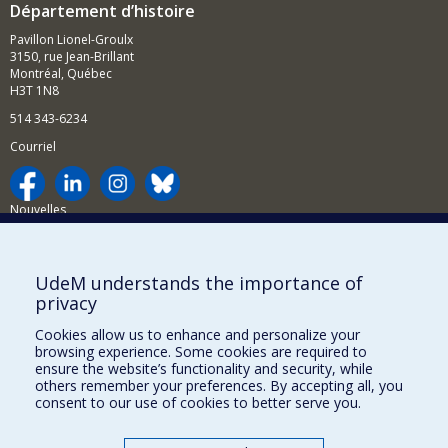
Département d’histoire
Pavillon Lionel-Groulx
3150, rue Jean-Brillant
Montréal, Québec
H3T 1N8
514 343-6234
Courriel
Nouvelles
Activités
Comment soutenir le Département?
UdeM understands the importance of
privacy
BESOIN D'AIDE?
Cookies allow us to enhance and personalize your
Plan du site
browsing experience. Some cookies are required to
Signaler une erreur
ensure the website’s functionality and security, while
others remember your preferences. By accepting all, you
Accessibilité
consent to our use of cookies to better serve you.
FACULTÉ DES ARTS ET DES SCIENCES