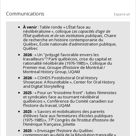
Communications
Expand all
À venir
: Table ronde « L’État face au
néolibéralisme », colloque
Les capacités d’agir de
l’État québécois et de ses institutions publiques
, Chaire
de recherche en histoire contemporaine du
Québec, École nationale d’administration publique,
Québec
2026
: « Un "préjugé favorable envers les
travailleurs"? Parti québécois, crise du capital et
rationalité néolibérale (1976-1985) », Colloque du
Premier mai, Groupe d’histoire de Montréal /
Montreal History Group, UQAM
2026
: « COHDS Postdoctoral Oral History
Showcase: A Roundtable », Center for Oral History
and Digital Storytelling
2025
: « Pour un “troisième front” : luttes féministes
et syndicales face au tournant néolibéral
québécois », Conférence du Comité canadien sur
l’histoire du travail, UQAM
2025
: « Savoirs et mobilisations des parents
d’élèves face aux fermetures d’écoles publiques
e
(1975-1985) », 77
Congrès de l’Institut d’histoire de
l’Amérique française, Joliette
2025
: « Envisager l’histoire du Québec
contemporain au-delà de la Révolution tranquille »,