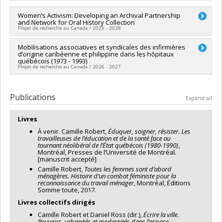
Women’s Activism: Developing an Archival Partnership
and Network for Oral History Collection
Projet de recherche au Canada / 2025 - 2028
Lead researcher :
Mobilisations associatives et syndicales des infirmières
Nancy Janovicek
,
Pamela Sugiman
d’origine caribéenne et philippine dans les hôpitaux
Co-researchers :
Camille Robert
québécois (1973 - 1993)
Funding sources:
CRSH/Conseil de recherches en sciences
Projet de recherche au Canada / 2026 - 2027
humaines du Canada
Grant programs:
PVX99097-Subvention de développement de
Lead researcher :
Camille Robert
partenariat
Funding sources:
FRQSC/Fonds de recherche du Québec -
Publications
Expand all
Société et culture (FQRSC)
Grant programs:
PVXXXXXX-(PHSPZ) Subvention de
Livres
démarrage
À venir. Camille Robert,
Éduquer, soigner, résister. Les
travailleuses de l’éducation et de la santé face au
tournant néolibéral de l’État québécois (1980-1990)
,
Montréal, Presses de l’Université de Montréal.
[manuscrit accepté]
Camille Robert,
Toutes les femmes sont d’abord
ménagères. Histoire d’un combat féministe pour la
reconnaissance du travail ménager
, Montréal, Éditions
Somme toute, 2017.
Livres collectifs dirigés
Camille Robert et Daniel Ross (dir.),
Écrire la ville.
Pouvoirs, urbanités et modernités dans l’espace