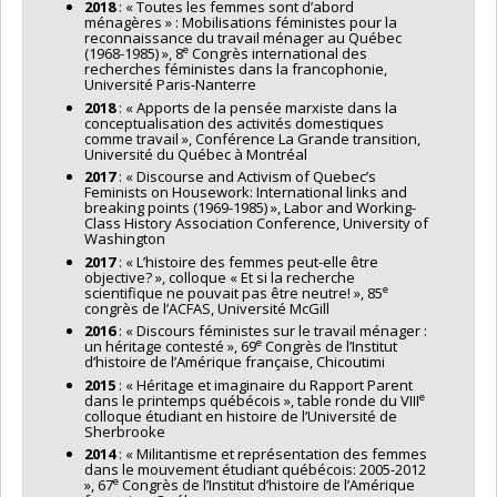
2018
: « Toutes les femmes sont d’abord
ménagères » : Mobilisations féministes pour la
reconnaissance du travail ménager au Québec
e
(1968-1985) », 8
Congrès international des
recherches féministes dans la francophonie,
Université Paris-Nanterre
2018
: « Apports de la pensée marxiste dans la
conceptualisation des activités domestiques
comme travail », Conférence La Grande transition,
Université du Québec à Montréal
2017
: « Discourse and Activism of Quebec’s
Feminists on Housework: International links and
breaking points (1969-1985) », Labor and Working-
Class History Association Conference, University of
Washington
2017
: « L’histoire des femmes peut-elle être
objective? », colloque « Et si la recherche
e
scientifique ne pouvait pas être neutre! », 85
congrès de l’ACFAS, Université McGill
2016
: « Discours féministes sur le travail ménager :
e
un héritage contesté », 69
Congrès de l’Institut
d’histoire de l’Amérique française, Chicoutimi
2015
: « Héritage et imaginaire du Rapport Parent
e
dans le printemps québécois », table ronde du VIII
colloque étudiant en histoire de l’Université de
Sherbrooke
2014
: « Militantisme et représentation des femmes
dans le mouvement étudiant québécois: 2005-2012
e
», 67
Congrès de l’Institut d’histoire de l’Amérique