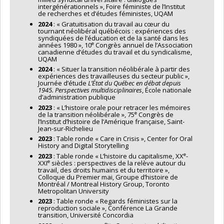
intergénérationnels », Foire féministe de l’Institut
de recherches et d’études féministes, UQAM
2024
: « Gratuitisation du travail au cœur du
tournant néolibéral québécois : expériences des
syndiquées de l’éducation et de la santé dans les
e
années 1980 », 10
Congrès annuel de l’Association
canadienne d’études du travail et du syndicalisme,
UQAM
2024
: « Situer la transition néolibérale à partir des
expériences des travailleuses du secteur public »,
Journée d’étude
L’État du Québec en débat depuis
1945. Perspectives multidisciplinaires
, École nationale
d’administration publique
2023
: « L’histoire orale pour retracer les mémoires
e
de la transition néolibérale », 75
Congrès de
l’Institut d’histoire de l’Amérique française, Saint-
Jean-sur-Richelieu
2023
: Table ronde « Care in Crisis », Center for Oral
History and Digital Storytelling
e
2023
: Table ronde « L’histoire du capitalisme, XX
-
e
XXI
siècles : perspectives de la relève autour du
travail, des droits humains et du territoire »,
Colloque du Premier mai, Groupe d’histoire de
Montréal / Montreal History Group, Toronto
Metropolitan University
2023
: Table ronde « Regards féministes sur la
reproduction sociale », Conférence La Grande
transition, Université Concordia