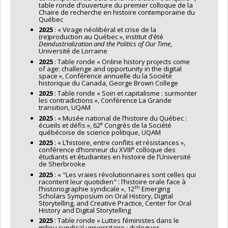
table ronde d’ouverture du premier colloque de la
Chaire de recherche en histoire contemporaine du
Québec
2025
: « Virage néolibéral et crise de la
(re)production au Québec », institut d’été
Deindustrialization and the Politics of Our Time
,
Université de Lorraine
2025
: Table ronde « Online history projects come
of age: challenge and opportunity in the digital
space », Conférence annuelle du la Société
historique du Canada, George Brown College
2025
: Table ronde « Soin et capitalisme : surmonter
les contradictions », Conférence La Grande
transition, UQAM
2025
: « Musée national de l’histoire du Québec :
e
écueils et défis », 62
Congrès de la Société
québécoise de science politique, UQAM
2025
: « L’histoire, entre conflits et résistances »,
e
conférence d’honneur du XVIII
colloque des
étudiants et étudiantes en histoire de l’Université
de Sherbrooke
2025
: « "Les vraies révolutionnaires sont celles qui
racontent leur quotidien" : l’histoire orale face à
th
l’historiographie syndicale », 12
Emerging
Scholars Symposium on Oral History, Digital
Storytelling, and Creative Practice, Center for Oral
History and Digital Storytelling
2025
: Table ronde « Luttes féministes dans le
milieu syndical universitaire : dialogues