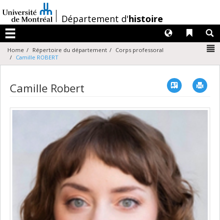
Passer
au
/
Département d'
histoire
contenu
Langues
Liens 
R
Menu
N
Home
Répertoire du département
Corps professoral
Camille ROBERT
Vcard
Imp
Camille Robert