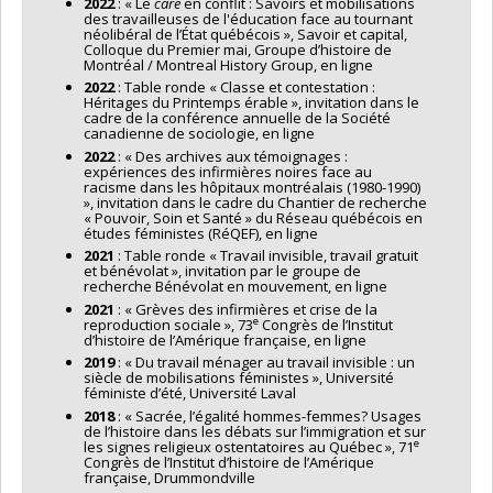
2022
: « Le
care
en conflit : Savoirs et mobilisations
des travailleuses de l'éducation face au tournant
néolibéral de l’État québécois », Savoir et capital,
Colloque du Premier mai, Groupe d’histoire de
Montréal / Montreal History Group, en ligne
2022
: Table ronde « Classe et contestation :
Héritages du Printemps érable », invitation dans le
cadre de la conférence annuelle de la Société
canadienne de sociologie, en ligne
2022
: « Des archives aux témoignages :
expériences des infirmières noires face au
racisme dans les hôpitaux montréalais (1980-1990)
», invitation dans le cadre du Chantier de recherche
« Pouvoir, Soin et Santé » du Réseau québécois en
études féministes (RéQEF), en ligne
2021
: Table ronde « Travail invisible, travail gratuit
et bénévolat », invitation par le groupe de
recherche Bénévolat en mouvement, en ligne
2021
: « Grèves des infirmières et crise de la
e
reproduction sociale », 73
Congrès de l’Institut
d’histoire de l’Amérique française, en ligne
2019
: « Du travail ménager au travail invisible : un
siècle de mobilisations féministes », Université
féministe d’été, Université Laval
2018
: « Sacrée, l’égalité hommes-femmes? Usages
de l’histoire dans les débats sur l’immigration et sur
e
les signes religieux ostentatoires au Québec », 71
Congrès de l’Institut d’histoire de l’Amérique
française, Drummondville